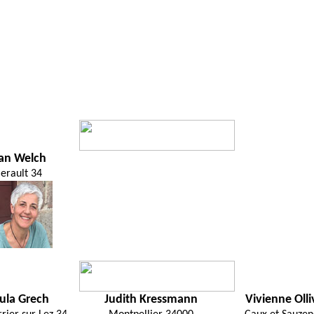
ian Welch
erault 34
ula Grech
Judith Kressmann
Vivienne Olli