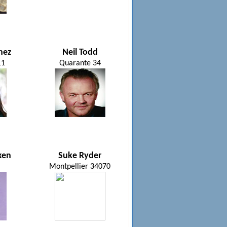
hez
Neil Todd
11
Quarante 34
xen
Suke Ryder
Montpellier 34070