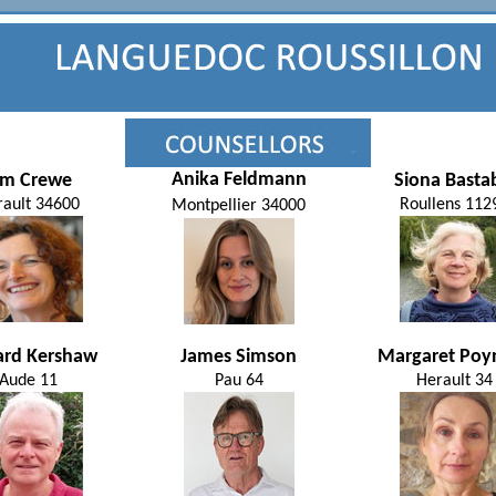
Anika Feldmann
im Crewe
Siona Basta
ault 34600
Roullens 112
Montpellier 34000
ard Kershaw
James Simson
Margaret Poy
Aude 11
Pau 64
Herault 34