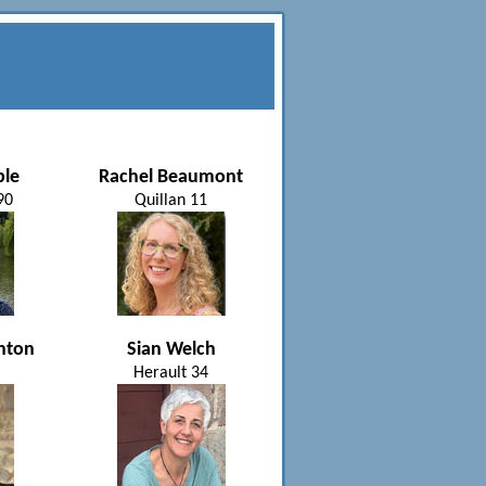
ble
Rachel Beaumont
90
Quillan 11
nton
Sian Welch
Herault 34