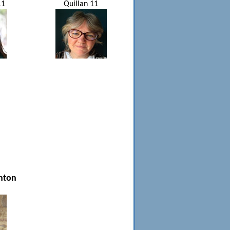
11
Quillan 11
nton