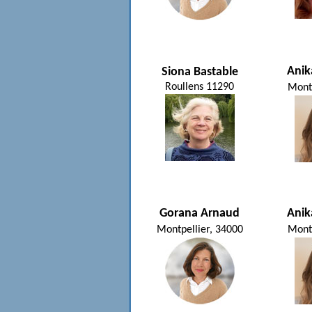
Anik
Siona Bastable
Roullens 11290
Mont
Gorana Arnaud
Anik
Montpellier, 34000
Mont